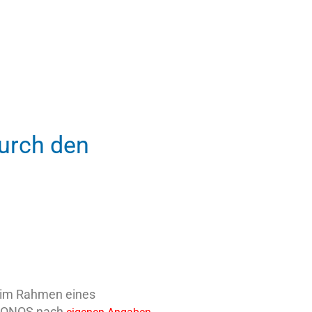
durch den
) im Rahmen eines
t IONOS nach